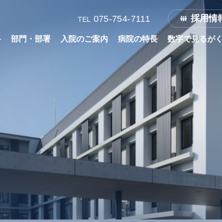
採用情
075-754-7111
TEL
科
部門・部署
入院のご案内
病院の特長
数字で見るが