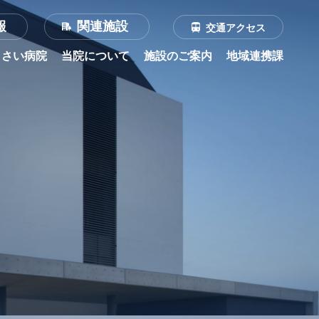
報
関連施設
交通アクセス
くさい病院
当院について
施設のご案内
地域連携課